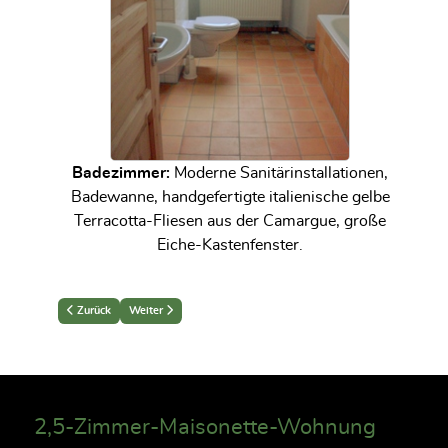
Badezimmer:
Moderne Sanitärinstallationen,
Badewanne, handgefertigte italienische gelbe
Terracotta-Fliesen aus der Camargue, große
Eiche-Kastenfenster.
Previous article: 3-Zimmer-Dachgeschoß-Wohnung
Next article: 2-Zimmer-Maisonette-Wohnung
Zurück
Weiter
2,5-Zimmer-Maisonette-Wohnung