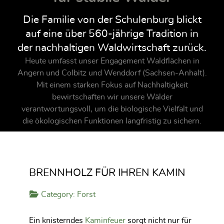
Die Familie von der Schulenburg blickt
auf eine über 560-jährige Tradition in
der nachhaltigen Waldwirtschaft zurück.
Heute umfasst unser Engagement Waldflächen in
Angern und Colbitz und Wenddorf (Sachsen-Anhalt).
Mit einem starken Fokus auf Nachhaltigkeit
bewirtschaften wir unsere Wälder
verantwortungsvoll, um die biologische Vielfalt und
die ökologischen Funktionen langfristig zu sichern.
BRENNHOLZ FÜR IHREN KAMIN
Category:
Forst
Ein knisterndes
Kaminfeuer
sorgt nicht nur für