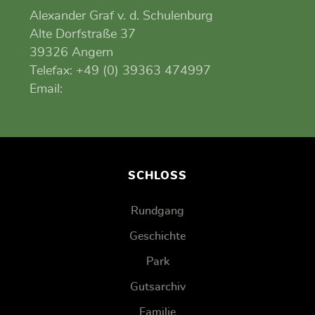
Alexander Graf v. d. Schulenburg
Alte Dorfstraße 37
39326 Angern
Telefax: ‭+49 (0) 39363 474997‬
Email:
ags@schlossangern.de
SCHLOSS
Rundgang
Geschichte
Park
Gutsarchiv
Familie