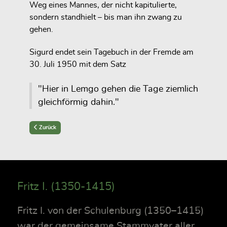
Weg eines Mannes, der nicht kapitulierte,
sondern standhielt – bis man ihn zwang zu
gehen.
Sigurd endet sein Tagebuch in der Fremde am
30. Juli 1950 mit dem Satz
"Hier in Lemgo gehen die Tage ziemlich
gleichför­mig dahin."
Previous article: Bodenreform und Enteignung in Angern
Zurück
Fritz I. (1350-1415)
Fritz I. von der Schulenburg (1350–1415)
war der gemeinsame Stammvater aller