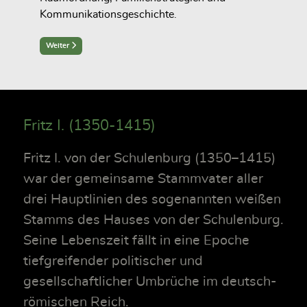
Kommunikationsgeschichte.
Next article: Herrschaft und Governance (Kapitel 1)
Weiter
Fritz I. (1350-1415)
Fritz I. von der Schulenburg (1350–1415)
war der gemeinsame Stammvater aller
drei Hauptlinien des sogenannten weißen
Stamms des Hauses von der Schulenburg.
Seine Lebenszeit fällt in eine Epoche
tiefgreifender politischer und
gesellschaftlicher Umbrüche im deutsch-
römischen Reich.