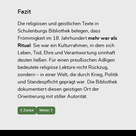
Fazit
Die religiösen und geistlichen Texte in
Schulenburgs Bibliothek belegen, dass
Frömmigkeit im 18. Jahrhundert
mehr war als
Ritual
: Sie war ein Kulturrahmen, in dem sich
Leben, Tod, Ehre und Verantwortung sinnhaft
deuten ließen. Für einen preußischen Adligen
bedeutete religiöse Lektüre nicht Rückzug,
sondern – in einer Welt, die durch Krieg, Politik
und Standespflicht geprägt war. Die Bibliothek
dokumentiert diesen geistigen Ort der
Orientierung mit stiller Autorität.
Previous article: Französische Sprache und internationale Perspektive
Next article: Genealogie und Adelskultur
Zurück
Weiter