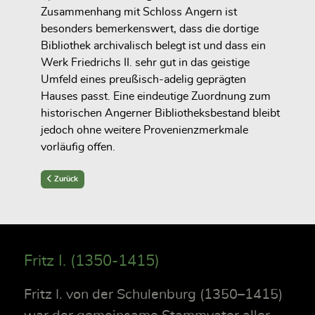
Zusammenhang mit Schloss Angern ist
besonders bemerkenswert, dass die dortige
Bibliothek archivalisch belegt ist und dass ein
Werk Friedrichs II. sehr gut in das geistige
Umfeld eines preußisch-adelig geprägten
Hauses passt. Eine eindeutige Zuordnung zum
historischen Angerner Bibliotheksbestand bleibt
jedoch ohne weitere Provenienzmerkmale
vorläufig offen.
Previous article: Kartenwerke und Schlachtenpläne
Zurück
Fritz I. (1350-1415)
Fritz I. von der Schulenburg (1350–1415)