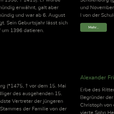
mündig erwähnt, galt aber
und November 1
 mündig und war ab 6. August
I von der Schul
gt. Sein Geburtsjahr lässt sich
Mehr...
uf um 1396 datieren.
Alexander Fr
rg (*1475, † vor dem 15. Mai
Erbe des Ritte
dliger des ausgehenden 15.
Begründer der
dste Vertreter der jüngeren
Christoph von 
 Stammes der Familie von der
vierte Sohn Hei