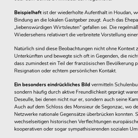
Beispielhaft
ist der wiederholte Aufenthalt in Houdan, wo
Bindung an die lokalen Gastgeber zeugt. Auch das Ehepa
„liebenswürdigen Wirtsleuten“ gefallen sei. Die regelm
Wiedersehens relativiert die verbreitete Vorstellung eine
Natürlich sind diese Beobachtungen nicht ohne Kontext z
Unterkünften und bewegte sich oft in Gegenden, die nich
dass zumindest ein Teil der französischen Bevölkerung p
Resignation oder echtem persönlichen Kontakt.
Ein besonders eindrückliches Bild
vermitteln Schulenbu
sondern häufig durch aktive Freundlichkeit geprägt waren
Deseulle, bei denen nicht nur er, sondern auch seine K
Auch auf dem Schloss des Monsieur de Segonzac, wo der 
Netzwerke nationale Gegensätze überbrücken konnten. Seg
wechselseitigen historischen Verflechtungen europäischer
kooperativen oder sogar sympathisierenden sozialen Umfe