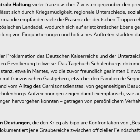
utrale Haltung
vieler französischer Zivilisten gegenüber den p
sst sich durch Kriegsmüdigkeit, regionale Unterschiede, soziale
andie empfanden viele die Präsenz der deutschen Truppen ehe
nzösischen Landadel, wodurch sich auf aristokratischer Ebene 
ung von Einquartierungen und höfisches Auftreten stärkten das 
er Proklamation des Deutschen Kaiserreichs und der Unterzeich
n Bevölkerung teilweise. Das Tagebuch Schulenburgs dokument
tanz, etwa in Mantes, wo die zuvor freundlich gesinnten Einwoh
it französischen Gastgebern, etwa bei den Familien de Segon
end vom Alltag des Garnisonsdienstes, von gegenseitigen Besuch
chulenburgs Aufzeichnungen zeigen damit exemplarisch, wie a
ehungen hervorgehen konnten – getragen von persönlichem Verh
ten Deutungen
, die den Krieg als bipolare Konfrontation von „Besa
dokumentiert jene Graubereiche zwischen offizieller Feindschaft 