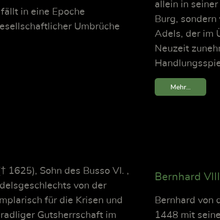
allein in seine
fällt in eine Epoche
Burg, sondern v
 gesellschaftlicher Umbrüche
Adels, der im 
Neuzeit zuneh
Handlungsspi
Mehr...
(† 1625), Sohn des Busso VI. ,
Bernhard VII
Adelsgeschlechts von der
plarisch für die Krisen und
Bernhard von 
radliger Gutsherrschaft im
1448 mit sein