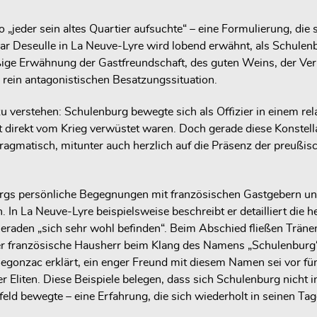
 „jeder sein altes Quartier aufsuchte“ – eine Formulierung, die
ar Deseulle in La Neuve-Lyre wird lobend erwähnt, als Schulen
äßige Erwähnung der Gastfreundschaft, des guten Weins, der Ve
r rein antagonistischen Besatzungssituation.
u verstehen: Schulenburg bewegte sich als Offizier in einem re
t direkt vom Krieg verwüstet waren. Doch gerade diese Konstell
ragmatisch, mitunter auch herzlich auf die Präsenz der preußis
rgs persönliche Begegnungen mit französischen Gastgebern und 
. In La Neuve-Lyre beispielsweise beschreibt er detailliert di
ameraden „sich sehr wohl befinden“. Beim Abschied fließen Trä
französische Hausherr beim Klang des Namens „Schulenburg“ in
onzac erklärt, ein enger Freund mit diesem Namen sei vor fünf
 Eliten. Diese Beispiele belegen, dass sich Schulenburg nicht i
ld bewegte – eine Erfahrung, die sich wiederholt in seinen Tag