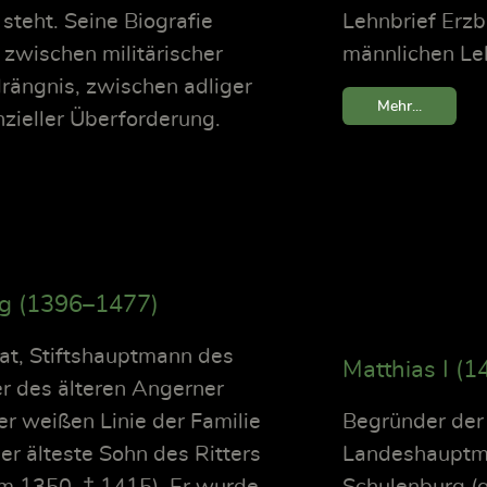
steht. Seine Biografie
Lehnbrief Erzb
zwischen militärischer
männlichen Le
rängnis, zwischen adliger
Mehr...
nzieller Überforderung.
rg (1396–1477)
Rat, Stiftshauptmann des
Matthias I (
r des älteren Angerner
r weißen Linie der Familie
Begründer der
r älteste Sohn des Ritters
Landeshauptma
 um 1350, † 1415). Er wurde
Schulenburg (