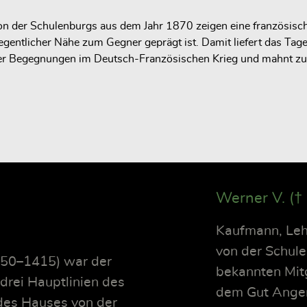
von der Schulenburgs aus dem Jahr 1870 zeigen eine französisch
egentlicher Nähe zum Gegner geprägt ist. Damit liefert das Tag
 Begegnungen im Deutsch-Französischen Krieg und mahnt zu ei
1
Werner V. (†
Kaufmann, Leh
von der Schule
1350–1415) war der
bekannten Mitg
rei Hauptlinien des
dem Gut Angern
es Hauses von der