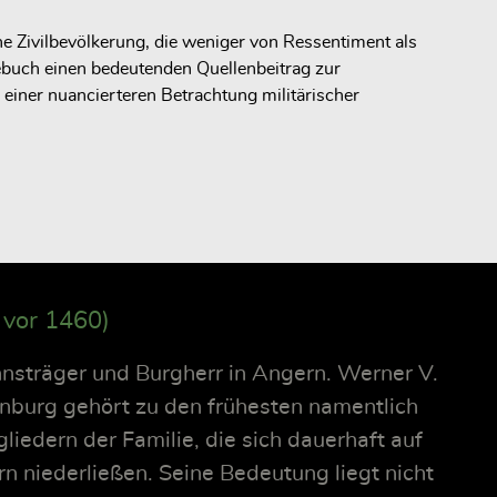
e Zivilbevölkerung, die weniger von Ressentiment als
ebuch einen bedeutenden Quellenbeitrag zur
ner nuancierteren Betrachtung militärischer
 vor 1460)
nsträger und Burgherr in Angern. Werner V.
nburg gehört zu den frühesten namentlich
liedern der Familie, die sich dauerhaft auf
 niederließen. Seine Bedeutung liegt nicht