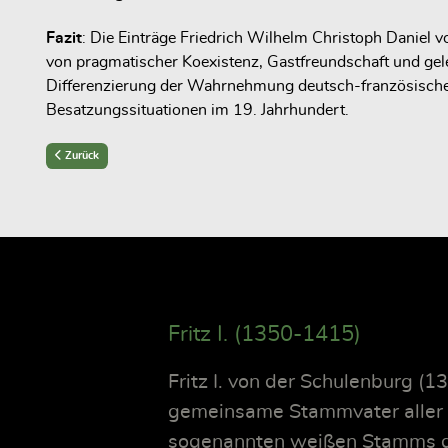
Fazit
: Die Einträge Friedrich Wilhelm Christoph Daniel 
von pragmatischer Koexistenz, Gastfreundschaft und gel
Differenzierung der Wahrnehmung deutsch-französischer
Besatzungssituationen im 19. Jahrhundert.
Previous article: Der Quartiermacher im Deutsch-Französischen Krieg 1870/7
Zurück
Fritz I. (1350-1415)
Fritz I. von der Schulenburg (
gemeinsame Stammvater aller d
sogenannten weißen Stamms d