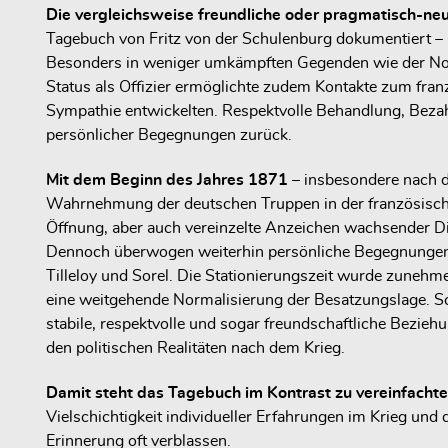
Die vergleichsweise freundliche oder pragmatisch-ne
Tagebuch von Fritz von der Schulenburg dokumentiert – lä
Besonders in weniger umkämpften Gegenden wie der Norm
Status als Offizier ermöglichte zudem Kontakte zum fra
Sympathie entwickelten. Respektvolle Behandlung, Bezahl
persönlicher Begegnungen zurück.
Mit dem Beginn des Jahres 1871
– insbesondere nach d
Wahrnehmung der deutschen Truppen in der französische
Öffnung, aber auch vereinzelte Anzeichen wachsender Dis
Dennoch überwogen weiterhin persönliche Begegnungen m
Tilleloy und Sorel. Die Stationierungszeit wurde zunehm
eine weitgehende Normalisierung der Besatzungslage. S
stabile, respektvolle und sogar freundschaftliche Bezi
den politischen Realitäten nach dem Krieg.
Damit steht das Tagebuch im Kontrast zu vereinfach
Vielschichtigkeit individueller Erfahrungen im Krieg und 
Erinnerung oft verblassen.