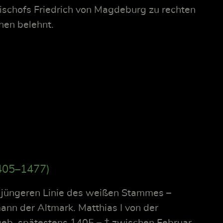
ischofs Friedrich von Magdeburg zu rechten
hen belehnt.
1405–1477)
 jüngeren Linie des weißen Stammes –
nn der Altmark. Matthias I von der
geb. spätestens 1405 – † zwischen Februar