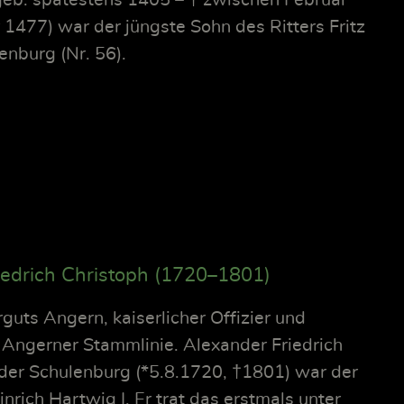
477) war der jüngste Sohn des Ritters Fritz
enburg (Nr. 56).
iedrich Christoph (1720–1801)
rguts Angern, kaiserlicher Offizier und
 Angerner Stammlinie. Alexander Friedrich
der Schulenburg (*5.8.1720, †1801) war der
nrich Hartwig I. Er trat das erstmals unter