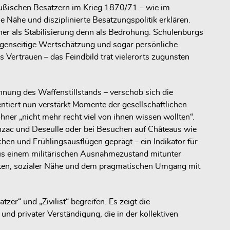
reußischen Besatzern im Krieg 1870/71 – wie im
 Nähe und disziplinierte Besatzungspolitik erklären.
r als Stabilisierung denn als Bedrohung. Schulenburgs
gegenseitige Wertschätzung und sogar persönliche
Vertrauen – das Feindbild trat vielerorts zugunsten
nung des Waffenstillstands – verschob sich die
iert nun verstärkt Momente der gesellschaftlichen
ner „nicht mehr recht viel von ihnen wissen wollten“.
zac und Deseulle oder bei Besuchen auf Châteaus wie
en und Frühlingsausflügen geprägt – ein Indikator für
us einem militärischen Ausnahmezustand mitunter
alten, sozialer Nähe und dem pragmatischen Umgang mit
tzer“ und „Zivilist“ begreifen. Es zeigt die
und privater Verständigung, die in der kollektiven