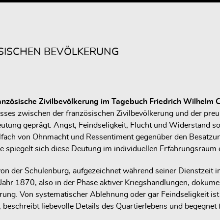
ÖSISCHEN BEVÖLKERUNG
anzösische Zivilbevölkerung im Tagebuch Friedrich Wilhelm 
nisses zwischen der französischen Zivilbevölkerung und der p
utung geprägt: Angst, Feindseligkeit, Flucht und Widerstand so
ielfach von Ohnmacht und Ressentiment gegenüber den Besatzung
e spiegelt sich diese Deutung im individuellen Erfahrungsraum 
von der Schulenburg, aufgezeichnet während seiner Dienstzeit 
hr 1870, also in der Phase aktiver Kriegshandlungen, dokument
ng. Von systematischer Ablehnung oder gar Feindseligkeit ist i
, beschreibt liebevolle Details des Quartierlebens und begegn