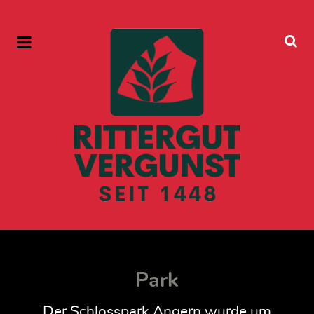
Park
Der Schlosspark Angern wurde um