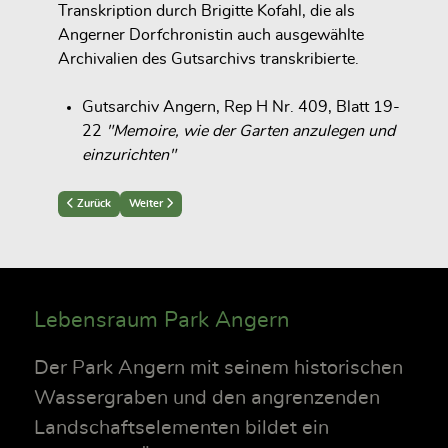
Transkription durch Brigitte Kofahl, die als
Angerner Dorfchronistin auch ausgewählte
Archivalien des Gutsarchivs transkribierte.
Gutsarchiv Angern, Rep H Nr. 409, Blatt 19-
22
"Memoire, wie der Garten anzulegen und
einzurichten"
Previous article: Das Parterre mit Quartieren
Next article: Der Irrgarten
Zurück
Weiter
Lebensraum Park Angern
Der Park Angern mit seinem historischen
Wassergraben und den angrenzenden
Landschaftselementen bildet ein