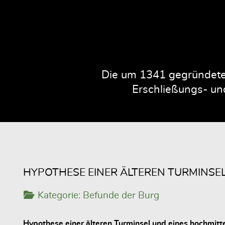
Die um 1341 gegründete 
Erschließungs- und
HYPOTHESE EINER ÄLTEREN TURMINSE
Kategorie:
Befunde der Burg
Hypothese einer älteren Turminsel und eines hochmitt