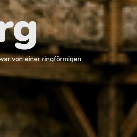
rg
ar von einer ringförmigen
Der Palas der 