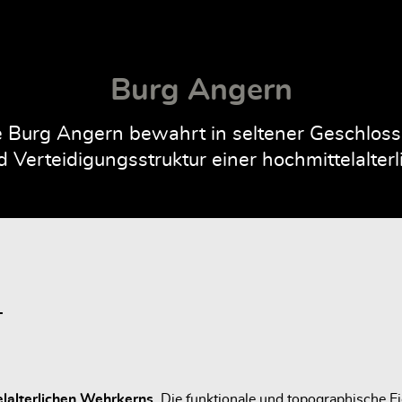
Burg Angern
Burg Angern bewahrt in seltener Geschlossen
 Verteidigungsstruktur einer hochmittelalte
L
elalterlichen Wehrkerns.
Die funktionale und topographische E