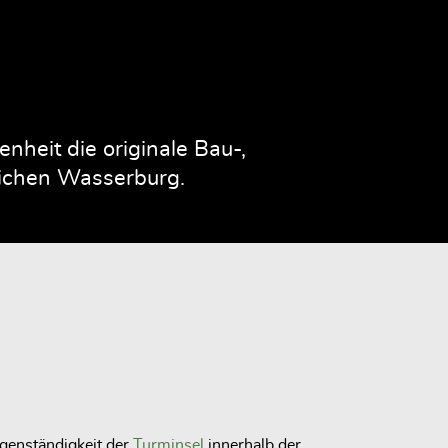
heit die originale Bau-,
rlichen Wasserburg.
igenständigkeit der
Turminsel
innerhalb der