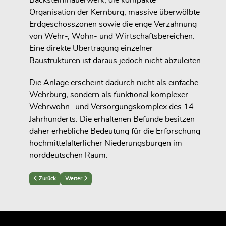
Organisation der Kernburg, massive überwölbte
Erdgeschosszonen sowie die enge Verzahnung
von Wehr-, Wohn- und Wirtschaftsbereichen.
Eine direkte Übertragung einzelner
Baustrukturen ist daraus jedoch nicht abzuleiten.
Die Anlage erscheint dadurch nicht als einfache
Wehrburg, sondern als funktional komplexer
Wehrwohn- und Versorgungskomplex des 14.
Jahrhunderts. Die erhaltenen Befunde besitzen
daher erhebliche Bedeutung für die Erforschung
hochmittelalterlicher Niederungsburgen im
norddeutschen Raum.
Previous article: Quellenlage zur Burg Angern
Next article: Hauptburg: Architekturbefunde im Erdgeschoss de
Zurück
Weiter