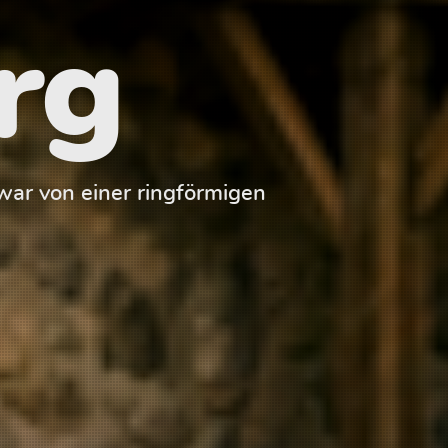
rg
ar von einer ringförmigen
Der Palas der 