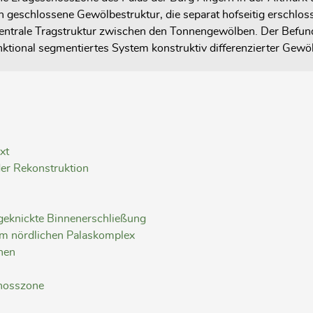
h geschlossene Gewölbestruktur, die separat hofseitig erschl
ntrale Tragstruktur zwischen den Tonnengewölben. Der Befund 
nktional segmentiertes System konstruktiv differenzierter Gewöl
xt
er Rekonstruktion
 geknickte Binnenerschließung
im nördlichen Palaskomplex
nen
chosszone