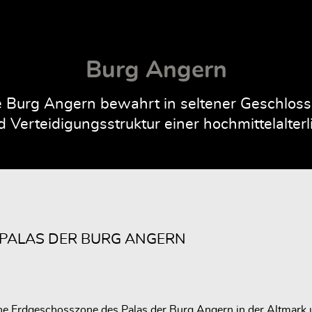
Burg Angern
Burg Angern bewahrt in seltener Geschlossen
 Verteidigungsstruktur einer hochmittelalte
 PALAS DER BURG ANGERN
ene Erdgeschosszone des Palas der Burg Angern in der Altmark u