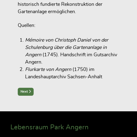
historisch fundierte Rekonstruktion der
Gartenanlage ermöglichen.
Quellen:
Mémoire von Christoph Daniel von der
Schulenburg über die Gartenanlage in
Angern
(1745). Handschrift im Gutsarchiv
Angern.
Flurkarte von Angern
(1750) im
Landeshauptarchiv Sachsen-Anhalt
Next article: Englischer Landschaftspark um 1845
Next
Lebensraum Park Angern