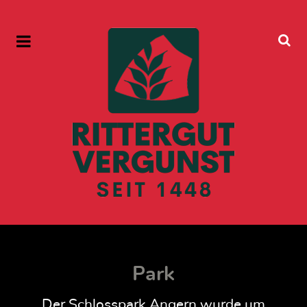
Park
Der Schlosspark Angern wurde um