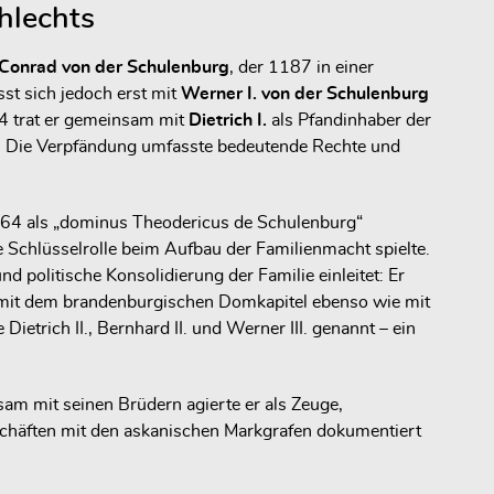
hlechts
Conrad von der Schulenburg
, der 1187 in einer
st sich jedoch erst mit
Werner I. von der Schulenburg
04 trat er gemeinsam mit
Dietrich I.
als Pfandinhaber der
ert. Die Verpfändung umfasste bedeutende Rechte und
1264 als „dominus Theodericus de Schulenburg“
ne Schlüsselrolle beim Aufbau der Familienmacht spielte.
d politische Konsolidierung der Familie einleitet: Er
r mit dem brandenburgischen Domkapitel ebenso wie mit
trich II., Bernhard II. und Werner III. genannt – ein
am mit seinen Brüdern agierte er als Zeuge,
schäften mit den askanischen Markgrafen dokumentiert