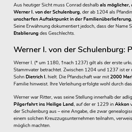
Aus heutiger Sicht muss Conrad deshalb
als möglicher,
Werner I. von der Schulenburg
, der ab 1204 als Pfandi
unscharfen Auftaktpunkt in der Familienüberlieferung
Seine Erwähnung dokumentiert jedoch, dass der Name S
Etablierung
des Geschlechts.
Werner I. von der Schulenburg: 
Werner I. (* um 1180, †nach 1237) gilt als der erste ur
Stammvater betrachtet. Zwischen 1204 und 1237 ist er 
Sohn
Dietrich I.
hielt. Die Pfandschaft war mit
2000 Mark
Familie hinweist. Ihre Verleihung erfolgte wohl durch 
Werner war Ritter, was seine Stellung innerhalb der adl
Pilgerfahrt ins Heilige Land
, auf der er 1229 in
Akkon
v
der Schulenburg aus – eine Angabe, die zwar genealogisch
einem solchen Kreuzzugsunternehmen teilnahm, verweist n
möglich machten.