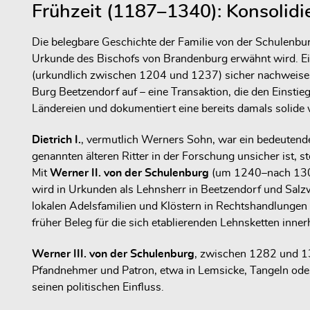
Frühzeit (1187–1340): Konsolidi
Die belegbare Geschichte der Familie von der Schulenbu
Urkunde des Bischofs von Brandenburg erwähnt wird. Eine
(urkundlich zwischen 1204 und 1237) sicher nachweisen.
Burg Beetzendorf auf – eine Transaktion, die den Einsti
Ländereien und dokumentiert eine bereits damals solide w
Dietrich I.
, vermutlich Werners Sohn, war ein bedeutend
genannten älteren Ritter in der Forschung unsicher ist, s
Mit
Werner II. von der Schulenburg
(um 1240–nach 1304) 
wird in Urkunden als Lehnsherr in Beetzendorf und Salz
lokalen Adelsfamilien und Klöstern in Rechtshandlungen v
früher Beleg für die sich etablierenden
Lehnsketten
innerh
Werner III. von der Schulenburg
, zwischen 1282 und 13
Pfandnehmer und Patron, etwa in Lemsicke, Tangeln ode
seinen politischen Einfluss.