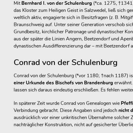
Mit
Bernhard I. von der Schulenburg
(*ca. 1275, †1341) 
das Kloster zum Heiligen Geist in Salzwedel, ließ sich ge
weltlich aktiv, engagierte sich in Besitzfragen (z. B. 
Braunschweig auf. Unter seiner Generation verschob sic
Grundbesitz, kirchlicher Patronage und dynastischer Kont
aus der später die Linien Angern, Beetzendorf und Apenb
dynastischen Ausdifferenzierung dar – mit Beetzendorf al
Conrad von der Schulenburg
Conrad von der Schulenburg (*vor 1180; †nach 1187) ist
einer Urkunde des Bischofs von Brandenburg
erwähnt. 
lassen sich daraus eindeutig erschließen. Es fehlen weit
In späterer Zeit wurde Conrad von Genealogen wie
Pfeff
Verbindung gebracht. Diese Angaben sind jedoch
nicht 
ausdrücklich vor einer unkritischen Übernahme solche
nachträglicher Konstruktion, nicht auf gesicherter Überli