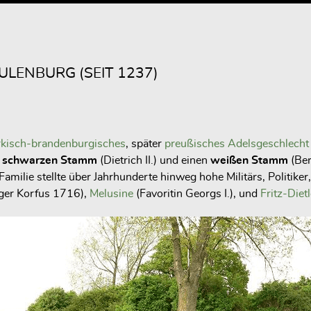
LENBURG (SEIT 1237)
rkisch-brandenburgisches
, später
preußisches
Adelsgeschlecht 
n
schwarzen
Stamm
(Dietrich II.) und einen
weißen Stamm
(Ber
amilie stellte über Jahrhunderte hinweg hohe Militärs, Politik
iger Korfus 1716),
Melusine
(Favoritin Georgs I.), und
Fritz-Diet