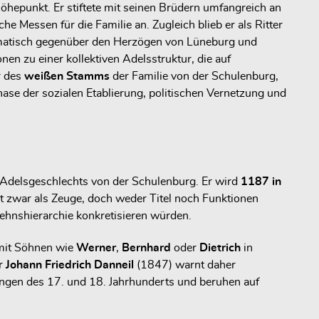
Höhepunkt. Er stiftete mit seinen Brüdern umfangreich an
e Messen für die Familie an. Zugleich blieb er als Ritter
plomatisch gegenüber den Herzögen von Lüneburg und
onen zu einer
kollektiven Adelsstruktur
, die auf
r des
weißen Stamms
der Familie von der Schulenburg,
ase der sozialen Etablierung, politischen Vernetzung und
 Adelsgeschlechts von der Schulenburg. Er wird
1187 in
nt zwar als Zeuge, doch weder Titel noch Funktionen
Lehnshierarchie konkretisieren würden.
 mit Söhnen wie
Werner
,
Bernhard
oder
Dietrich
in
er
Johann Friedrich Danneil
(1847) warnt daher
gen des 17. und 18. Jahrhunderts und beruhen auf