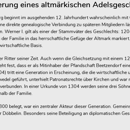
erung eines altmärkischen Adelsgesc
rg beginnt im ausgehenden 12. Jahrhundert wahrscheinlich mit
 direkte genealogische Verbindung zu späteren Mitgliedern läs
 Werner I. gilt als einer der Stammväter des Geschlechts: 12
eg der Familie in das herrschaftliche Gefüge der Altmark marki
irtschaftliche Basis.
er Ritter seiner Zeit. Auch wenn die Gleichsetzung mit einem 
teht fest, dass er als Mitinhaber der Pfandschaft Beetzendorf ei
tritt eine Generation in Erscheinung, die die wirtschaftliche un
wedel geführt, unterhielt Patronatsrechte über Kirchen und wa
erbunden. In einer Urkunde von 1304 werden seine drei Söhne Die
alb der Familie.
00 belegt, war ein zentraler Akteur dieser Generation. Gemeins
r Döbbelin. Besonders seine Beteiligung an diplomatischen Ge