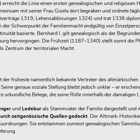
erreicht die Linie einen ersten genealogischen und religiösen 
meinsam mit seiner Frau Gisela dort begraben und ordnete täglich
Mitgiftverträge 1319, Lehensablösungen 1324) und trat 1338 di
h der Schwerpunkt der Familienmacht endgültig von Einzelpers
inuität basierte. Bernhard I. gilt genealogisch als der Begründe
urg hervorgingen. Die Frühzeit (1187–1340) stellt somit die Ph
s Zentrum der territorialen Macht.
 der früheste namentlich bekannte Vertreter des altmärkischen
Seine genaue soziale Stellung bleibt jedoch unklar – er erschei
ere urkundliche Belege, die seine Rolle innerhalb der damaligen 
inger
und
Ledebur
als Stammvater der Familie dargestellt und
durch zeitgenössische Quellen gedeckt
. Der Altmark-Historik
r Zuordnungen: Sie entstammen zumeist genealogischen Sammlun
eferung.