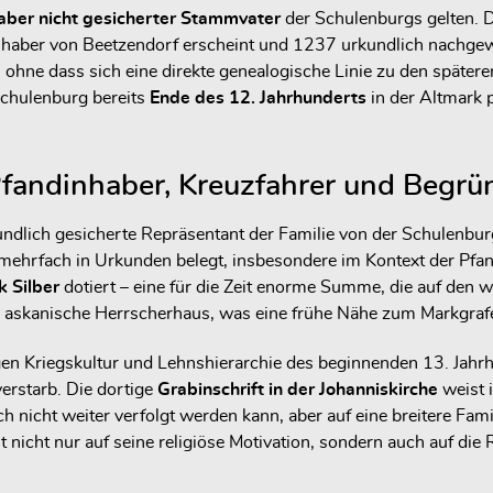
 aber nicht gesicherter Stammvater
der Schulenburgs gelten. 
nhaber von Beetzendorf erscheint und 1237 urkundlich nachgewie
, ohne dass sich eine direkte genealogische Linie zu den späte
chulenburg bereits
Ende des 12. Jahrhunderts
in der Altmark 
Pfandinhaber, Kreuzfahrer und Begrü
kundlich gesicherte Repräsentant der Familie von der Schulenbur
mehrfach in Urkunden belegt, insbesondere im Kontext der Pfa
 Silber
dotiert – eine für die Zeit enorme Summe, die auf den wi
das askanische Herrscherhaus, was eine frühe Nähe zum Markgra
igen Kriegskultur und Lehnshierarchie des beginnenden 13. Jahr
erstarb. Die dortige
Grabinschrift in der Johanniskirche
weist i
 nicht weiter verfolgt werden kann, aber auf eine breitere Fami
icht nur auf seine religiöse Motivation, sondern auch auf die