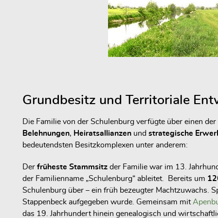
Grundbesitz und Territoriale En
Die Familie von der Schulenburg verfügte über einen der
Belehnungen
,
Heiratsallianzen
und
strategische Erwe
bedeutendsten Besitzkomplexen unter anderem:
Der
früheste Stammsitz
der Familie war im 13. Jahrhund
der Familienname „Schulenburg“ ableitet. Bereits um
12
Schulenburg über – ein früh bezeugter Machtzuwachs. S
Stappenbeck aufgegeben wurde. Gemeinsam mit
Apenb
das 19. Jahrhundert hinein genealogisch und wirtschaftli