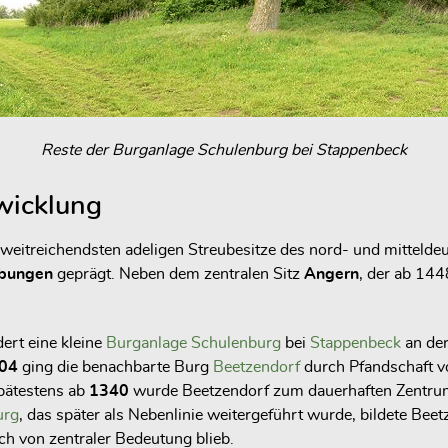
Reste der Burganlage Schulenburg bei Stappenbeck
twicklung
 weitreichendsten adeligen Streubesitze des nord- und mitteldeu
rbungen
geprägt. Neben dem zentralen Sitz
Angern
, der ab 144
ert eine kleine
Burganlage
Schulenburg
bei
Stappenbeck
an de
04
ging die benachbarte Burg
Beetzendorf
durch Pfandschaft v
pätestens ab
1340
wurde Beetzendorf zum dauerhaften Zentrum 
urg
, das später als Nebenlinie weitergeführt wurde, bildete Bee
ch von zentraler Bedeutung blieb.