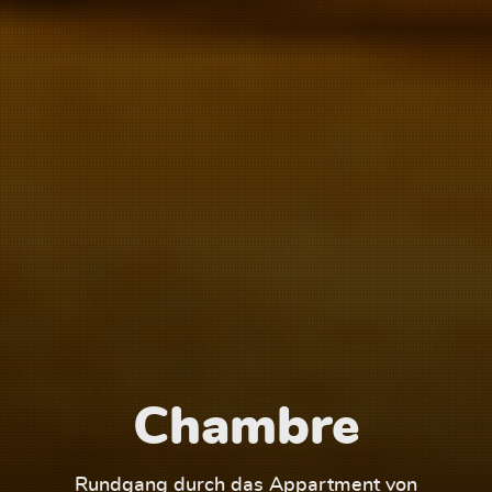
Chambre
1
Rundgang durch das Appartment von
Run