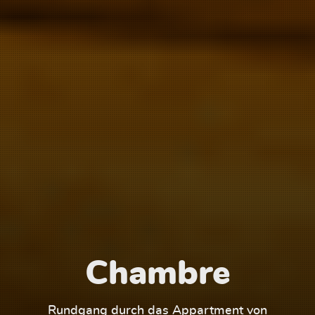
Chambre
1
Rundgang durch das Appartment von
Run