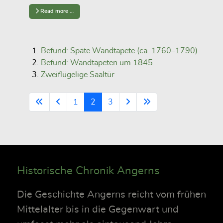
Read more …
Befund: Späte Wandtapete (ca. 1760–1790)
Befund: Wandtapeten um 1845
Zweiflügelige Saaltür
1
2
3
Historische Chronik Angerns
Die Geschichte Angerns reicht vom frühen
Mittelalter bis in die Gegenwart und