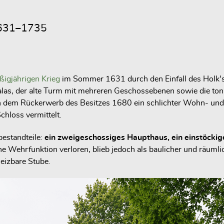
631–1735
ßigjährigen Krieg
im Sommer 1631 durch den Einfall des Holk's
Palas, der alte Turm mit mehreren Geschossebenen sowie die t
h dem Rückerwerb des Besitzes 1680 ein schlichter Wohn- und 
hloss vermittelt.
bestandteile:
ein zweigeschossiges Haupthaus, ein einstöck
he Wehrfunktion verloren, blieb jedoch als baulicher und räumli
eizbare Stube.