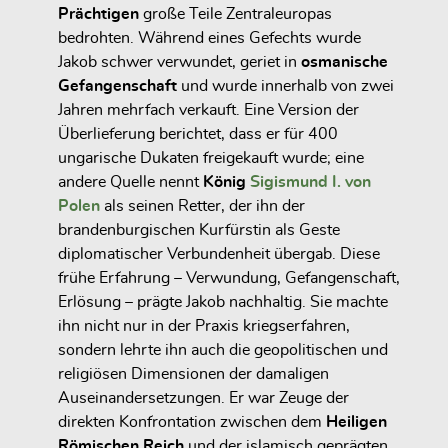
Prächtigen
große Teile Zentraleuropas
bedrohten. Während eines Gefechts wurde
Jakob schwer verwundet, geriet in
osmanische
Gefangenschaft
und wurde innerhalb von zwei
Jahren mehrfach verkauft. Eine Version der
Überlieferung berichtet, dass er für
400
ungarische Dukaten
freigekauft wurde; eine
andere Quelle nennt
König
Sigismund I. von
Polen
als seinen Retter, der ihn der
brandenburgischen Kurfürstin als Geste
diplomatischer Verbundenheit übergab. Diese
frühe Erfahrung – Verwundung, Gefangenschaft,
Erlösung – prägte Jakob nachhaltig. Sie machte
ihn nicht nur in der Praxis kriegserfahren,
sondern lehrte ihn auch die geopolitischen und
religiösen Dimensionen der damaligen
Auseinandersetzungen. Er war Zeuge der
direkten Konfrontation zwischen dem
Heiligen
Römischen Reich
und der islamisch geprägten