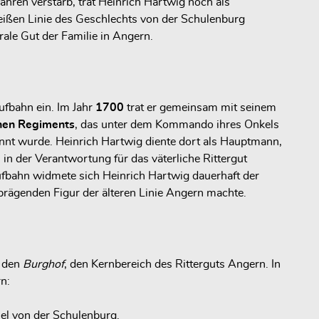
hren verstarb, trat Heinrich Hartwig noch als
weißen Linie des Geschlechts von der Schulenburg
ale Gut der Familie in Angern.
ufbahn ein. Im Jahr
1700
trat er gemeinsam mit seinem
hen Regiments
, das unter dem Kommando ihres Onkels
annt wurde. Heinrich Hartwig diente dort als Hauptmann,
in der Verantwortung für das väterliche Rittergut
fbahn widmete sich Heinrich Hartwig dauerhaft der
prägenden Figur der älteren Linie Angern machte.
m den
Burghof
, den Kernbereich des Ritterguts Angern. In
n:
el von der Schulenburg.