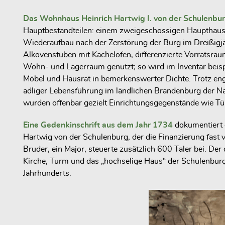
Das Wohnhaus Heinrich Hartwig I. von der Schulenbur
Hauptbestandteilen: einem zweigeschossigen Haupthaus,
Wiederaufbau nach der Zerstörung der Burg im Dreißigj
Alkovenstuben mit Kachelöfen, differenzierte Vorratsräu
Wohn- und Lagerraum genutzt; so wird im Inventar beisp
Möbel und Hausrat in bemerkenswerter Dichte. Trotz enge
adliger Lebensführung im ländlichen Brandenburg der N
wurden offenbar gezielt Einrichtungsgegenstände wie T
Eine Gedenkinschrift aus dem Jahr 1734
dokumentiert d
Hartwig von der Schulenburg, der die Finanzierung fast
Bruder, ein Major, steuerte zusätzlich 600 Taler bei. Der 
Kirche, Turm und das „hochselige Haus“ der Schulenburg –
Jahrhunderts.