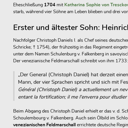
Eheschließung
1704
mit
Katharina Sophie von Tresck
starb, während vier Söhne am Leben blieben und drei vo
Erster und ältester Sohn: Heinric
Nachfolger Christoph Daniels I. als Chef seines deutsche
Schricke; † 1754), der frühzeitig in das Regiment einget
unter dem Namen Schulenburg v. Falkenberg in savoyische
Der venezianische Feldmarschall schreibt von ihm 1733:
„Der General (Christoph Daniel) hat derzeit ein
Mann, der vier Sprachen spricht und sich mit Fes
Général (Christoph Daniel) a actuellement un nev
entant la fortification; il me l'enverra pour étudier
Beim Abgang des Christoph Daniel erhielt er das v. d. S
Schoulembourg v. Falkenberg. Auch sein Ölbild im Schlos
venezianischen Feldmarschall
errichtete deutsche Regim