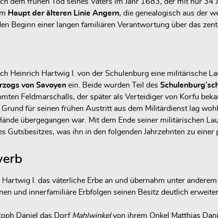
 dem frühen Tod seines Vaters im Jahr 1683, der mit nur 34 Ja
zum
Haupt der älteren Linie Angern
, die genealogisch aus der 
den Beginn einer langen familiären Verantwortung über das zentr
h Heinrich Hartwig I. von der Schulenburg eine militärische La
rzogs von Savoyen
ein. Beide wurden Teil des
Schulenburg’sc
hmten Feldmarschalls, der später als Verteidiger von Korfu bek
rund für seinen frühen Austritt aus dem Militärdienst lag wohl 
Hände übergegangen war. Mit dem Ende seiner militärischen Lau
 Gutsbesitzes, was ihn in den folgenden Jahrzehnten zu einer 
werb
h Hartwig I. das väterliche Erbe an und übernahm unter andere
nen und innerfamiliäre Erbfolgen seinen Besitz deutlich erweiter
toph Daniel das Dorf
Mahlwinkel
von ihrem Onkel Matthias Dani