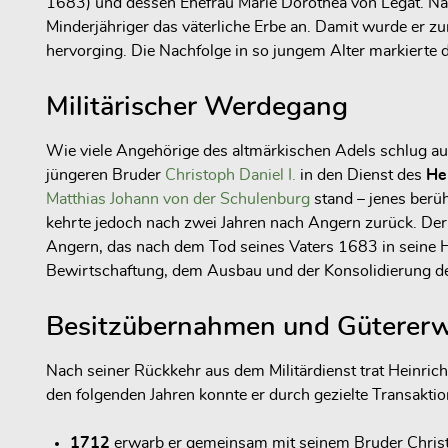
1683) und dessen Ehefrau Marie Dorothea von Legat. Nach
Minderjähriger das väterliche Erbe an. Damit wurde er 
hervorging. Die Nachfolge in so jungem Alter markierte 
Militärischer Werdegang
Wie viele Angehörige des altmärkischen Adels schlug auc
jüngeren Bruder
Christoph Daniel I.
in den Dienst des
He
Matthias Johann von der Schulenburg
stand – jenes berü
kehrte jedoch nach zwei Jahren nach Angern zurück. Der G
Angern, das nach dem Tod seines Vaters 1683 in seine 
Bewirtschaftung, dem Ausbau und der Konsolidierung des
Besitzübernahmen und Güterer
Nach seiner Rückkehr aus dem Militärdienst trat Heinric
den folgenden Jahren konnte er durch gezielte Transaktio
1712
erwarb er gemeinsam mit seinem Bruder Chris