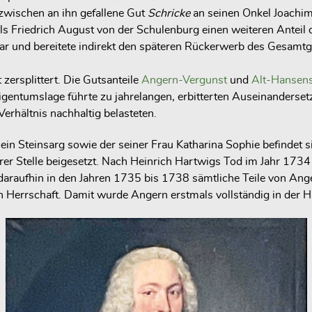
zwischen an ihn gefallene Gut
Schricke
an seinen Onkel Joachi
ls Friedrich August von der Schulenburg einen weiteren Anteil
dar und bereitete indirekt den späteren Rückerwerb des Gesamtg
zersplittert. Die Gutsanteile
Angern-Vergunst
und
Alt-Hansens
 Eigentumslage führte zu jahrelangen, erbitterten Auseinanderse
erhältnis nachhaltig belasteten.
n Steinsarg sowie der seiner Frau Katharina Sophie befindet s
derer Stelle beigesetzt. Nach Heinrich Hartwigs Tod im Jahr 173
daraufhin in den Jahren 1735 bis 1738 sämtliche Teile von Ange
igen Herrschaft. Damit wurde Angern erstmals vollständig in der