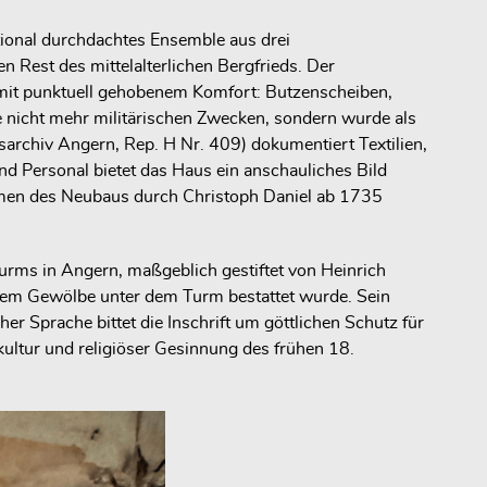
tional durchdachtes Ensemble aus drei
est des mittelalterlichen Bergfrieds. Der
 mit punktuell gehobenem Komfort: Butzenscheiben,
e nicht mehr militärischen Zwecken, sondern wurde als
archiv Angern, Rep. H Nr. 409) dokumentiert Textilien,
nd Personal bietet das Haus ein anschauliches Bild
hmen des Neubaus durch Christoph Daniel ab 1735
urms in Angern, maßgeblich gestiftet von Heinrich
inem Gewölbe unter dem Turm bestattet wurde. Sein
her Sprache bittet die Inschrift um göttlichen Schutz für
kultur und religiöser Gesinnung des frühen 18.