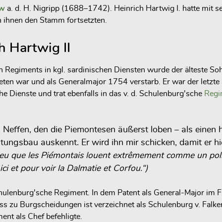
ow
a. d. H. Nigripp (1688–1742). Heinrich Hartwig I. hatte mit s
n ihnen den Stamm fortsetzten.
h Hartwig II
n Regiments in kgl. sardinischen Diensten wurde der älteste So
reten war und als Generalmajor 1754 verstarb. Er war der letzte
 Dienste und trat ebenfalls in das v. d. Schulenburg'sche
Regi
en Neffen, den die Piemontesen äußerst loben – als einen
tungsbau auskennt. Er wird ihn mir schicken, damit er hi
eu que les Piémontais louent extrêmement comme un poli 
 ici et pour voir la Dalmatie et Corfou.“)
chulenburg'sche Regiment. In dem Patent als General-Major im F
s zu Burgscheidungen ist verzeichnet als Schulenburg v. Falkenb
ent als Chef befehligte.