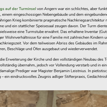
gs auf der Turminsel
von Angern war ein schlichtes, aber funk
 einem eingeschossigen Nebengebäude und dem eingebundenen R
ährigen Krieg kombinierte pragmatische Nachkriegsarchitektur
me und ein stattlicher Speisesaal zeugen davon. Der Turm dient
ielsweise eine Turmstube erwähnt. Das erhaltene Inventar (Guts
r Wohnverhältnisse für eine Familie mit zahlreichen Kindern u
achkriegszeit. Vor dem teilweisen Abriss des Gebäudes im Ra
üren, Beschläge und Öfen ausgebaut und wiederverwendet.
ie Erweiterung der Kirche und den vollständigen Neubau des T
 vollständig übernahm, jedoch vor Vollendung verstarb und in e
damalige Prediger war Magister Benjamin Leistnius. In pietistisc
 ein eindrucksvolles Zeugnis adliger Stifterpraxis, Gedächtnis